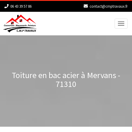
06 43 39 57 86
contact@cmptravaux.fr
Toggl
naviga
Toiture en bac acier à Mervans -
71310